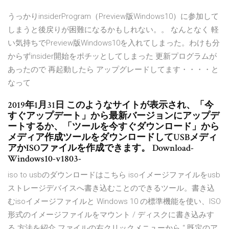
うっかりinsiderProgram（Preview版Windows10）に参加して
しまうと後戻りが困難になるかもしれない。。 なんとなく 軽
い気持ちでPreview版Windows10を入れてしまった。わけも分
からずinsider開始をポチッとしてしまった 更新プログラムが
あったので 再起動したら アップグレードしてます・・・・と
なって
2019年1月31日 このようなサイトが表示され、「今
すぐアップデート」から最新バージョンにアップデ
ートするか、「ツールを今すぐダウンロード」から
メディア作成ツールをダウンロードしてUSBメディ
アかISOファイルを作成できます。 Download-
Windows10-v1803-
iso to usbのダウンロードはこちら isoイメージファイルをusb
ストレージデバイスへ書き込むことのできるツール。書き込
むisoイメージファイルと Windows 10 の標準機能を使い、ISO
形式のイメージファイルをマウント / ディスクに書き込みす
る 方法を紹介 ファイルの右クリックメニューから “ 既定のア