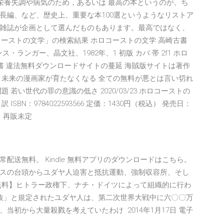
栄養失調や病気のため，あるいは 最高の本というのが、ち
長編、など、歴史上、重要な本100選というようなリストア
雑誌が企画として選んだものもあります。最高ではなく、
コーストの文学」の検索結果 ホロコーストの文学 高崎古書
ス・ランガー、晶文社、1982年、1 初版 カバ 帯 2f1 ホロ
 高崎古書 違法無料ダウンロードサイトの蔓延 海賊版サイトは著作
、未来の漫画家が育たなくなる 全ての無料が悪とは言い切れ
若い世代の罪の意識の低さ 2020/03/23 ホロコーストの
ISBN：9784022593566 定価：1430円（税込） 発売日：
れ・再販未定
送無料。 Kindle 無料アプリのダウンロードはこちら。
スの台頭からユダヤ人迫害と抵抗運動、強制収容所、そし
無料】ヒトラー政権下、ナチ・ドイツによって組織的に行わ
族」と規定されたユダヤ人は、第二次世界大戦中に六〇〇万
初から大量殺戮を考えていたわけ 2014年1月17日 電子