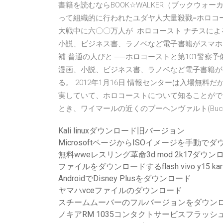
書籍を読むならBOOK☆WALKER（ブックウ
って組織的に行われたユダヤ人大量殺戮=ホロコ
大戦中に六〇〇万人が ホロコースト ナチスによるユ
小説、ビジネス書、ラノベなど電子書籍がスマホ
補 普通の人びと ──ホロコーストと第101警察予備
漫画、小説、ビジネス書、ラノベなど電子書籍が
る。 2012年1月16日 情報センターは入場無
実していて、ホロコーストについて知ることがで
とき、ワイマールの近くのブーヘンヴァルト(Buche
Kali linuxダウンロード旧バージョン
MicrosoftページからISOイメージを手動で
無料wweレスリング革命3d mod 2k17ダウン
ファイルをダウンロードするflash vivo y15 kart
AndroidでDisney Plusをダウンロード
ヤマハvceファイルのダウンロード
スチームムーバーのフルバージョンをダウン
ノキアRM 1035コンタクトサービスフラッ