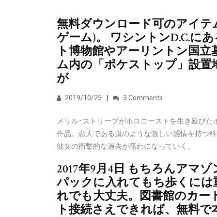
無料ダウンロード可のアイテ
ゲーム)。 ワシントンD.C.
ト博物館やアーリントン国立
ム内の「ポケストップ」設置
が
2019/10/25
3 Comments
メリル･ストリープがホロコーストを生き延びた
作品。恋人である嵐のような激しい感情を持つ科
彼女の衝撃的な過去が露わになっていく。
2017年9月4日 もちろんア
パックに入れてもち歩くには
れでも大丈夫。図書館のカー
ト接続さえできれば、無料で