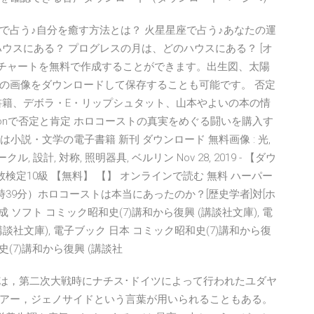
座で占う♪自分を癒す方法とは？ 火星星座で占う♪あなたの運
ウスにある？ プログレスの月は、どのハウスにある？ [オ
・チャートを無料で作成することができます。出生図、太陽
の画像をダウンロードして保存することも可能です。 否定
書籍、デボラ・E・リップシュタット、山本やよいの本の情
onで否定と肯定 ホロコーストの真実をめぐる闘いを購入す
は小説・文学の電子書籍 新刊 ダウンロード 無料画像 : 光,
ークル, 設計, 対称, 照明器具, ベルリン Nov 28, 2019 - 【ダウ
数検定10級 【無料】 【】 オンラインで読む 無料 ハーパー
0時39分）ホロコーストは本当にあったのか？[歴史学者]対[ホ
 ソフト コミック昭和史(7)講和から復興 (講談社文庫), 電
講談社文庫), 電子ブック 日本 コミック昭和史(7)講和から復
史(7)講和から復興 (講談社
t）とは，第二次大戦時にナチス･ドイツによって行われたユダヤ
アー，ジェノサイドという言葉が用いられることもある。