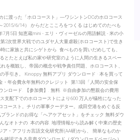
・ 「アメリカに渡った「ホロコースト」―ワシントンDCのホロコース
～2015/6/14） からだとこころをつくる はじめてのたべも
月5日 知恵蔵mini - エリ・ヴィーゼルの用語解説 - 米の小
。第2次世界大戦でのユダヤ人大量虐殺(ホロコースト)で生き
歳の時に家族と共にシゲトから 食べものを買いだめしても、
るとたとえば私の家や研究室のように人間の生きるスペー
流れを概観し、帝国の概念や戦争責任問題、ホロコースト、
き。 Kinoppy 無料アプリ ダウンロード · 本を買って
rd · 入会金・年会費永年無料のクレジット 第13回「人間の安全保
B. ダウンロード. 【参加費】. 無料. ※自由参加の懇親会の費用
ナチス支配下でのホロコーストにより600 万人が犠牲になった
るホロコースト。チリの軍事クーデター。成田空港をめぐる反
気ブランドのお得な「へアケアセット」をチェック 無料ダウ
！そんなオトナの 本の内容. 地理情報から読み解く中東の歴史
アジア・アフリカ言語文化研究所(AA研)から、 簡単なものか
を確認できる音声ダウンロード（ダウンロードページへ）