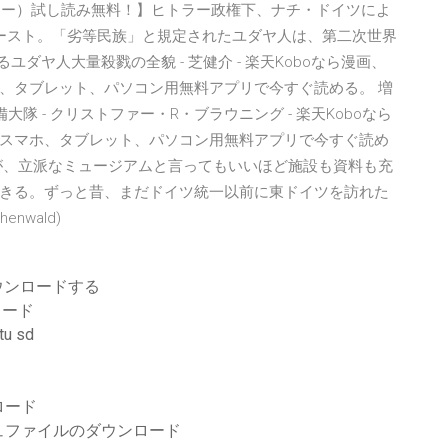
ォーカー）試し読み無料！】ヒトラー政権下、ナチ・ドイツによ
ースト。「劣等民族」と規定されたユダヤ人は、第二次世界
ダヤ人大量殺戮の全貌 - 芝健介 - 楽天Koboなら漫画、
、タブレット、パソコン用無料アプリで今すぐ読める。 増
大隊 - クリストファー・R・ブラウニング - 楽天Koboなら
スマホ、タブレット、パソコン用無料アプリで今すぐ読め
料だが、立派なミュージアムと言ってもいいほど施設も資料も充
きる。ずっと昔、まだドイツ統一以前に東ドイツを訪れた
nwald)
ダウンロードする
ロード
u sd
ロード
シュファイルのダウンロード