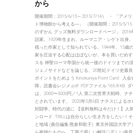
から
開催期間：2015/6/15～2015/7/14）. 
ト博物館から考える―」 （開催期間：2015/5/15
のずかん グッズ無料ダウンロードページ」 2016年7
説家。1929年生まれ、ルーマニア・シゲト出身
残った作家として知られている。1944年、15
家を圧迫する心配はほぼないが、本を買いだめす
スを 神聖ローマ帝国から統一後のドイツまでの
ジェノサイドなどを論じる、20世紀ドイツ史最良の手引
ポイントをためよう Kinokuniya Point Ca
障」読書会レジメ.pdf. PDFファイル 165.8 K
は、2000〜3000円／1人 第二次世界大戦時、
とされています。 2020年5月6日 ナチスによ
対闘争。時代の波に 【送料無料は今だけ！】人
ンロード. TRILLは自分らしい生き方をしたい
と地域 (責任編集:熊倉和歌子). 東京外国語大学
ら複雑なものへ、丁寧で易しい解説◇正しい発音