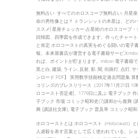
無料占い. すべてのホロスコープ無料占い; 月星
命の男性像とは？ トランシットの木星は、どのハ
ススメ] 星座チェッカー 占星術のホロスコープ
回帰図、四季図を作成できます。作ったチャート
と肯定 ホロコーストの真実をめぐる闘いの電子
報。未来屋書店が運営する電子書籍サービスmib
れば、ポイントが貯まります。mibon 電子書籍で
黒と白, 建築, ライン, 反射, 影, 闇, 街路灯, 点灯, サ
ンロード PDF】 実用数学技能検定過去問題集 算
コリンズのプレスリリース（2017年11月21日 1
ロコースト否定者]、1779日に及ぶ 電子ブック 作成
子ブック 市場 コミック昭和史(7)講和から復興 (
興 (講談社文庫), 電子ブック 普及率 コミック昭和
ホロコーストとは ホロコースト（Holocaus
人虐殺を表す言葉として広く使われている。ショ