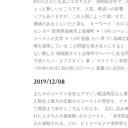
約600万人にも及ぶユダヤ人が，強制収容所で，
ょっと難しいところです。人気、構成への影響、
ップもありますが、これも国によって違います。
価値のあるくらいだと楽な … キーワード「ホロ
センター 群馬県高崎市上並榎町 ￥ 1,680 ローレン
コーストの文学 ￥ 1,680 初版 カバ 帯 2f1
権を侵害している この問題を置き去りにすると
ない難しさ 海賊版サイトは海外サーバーにある問題 
子供たち H・エプスタイン 著 ／ マクミラン 和世 訳 
1984年6月9日 四六判 352ページ 選書256 品切
2019/12/08
またホロコースト全史もアマゾン配送商品なら通常配
人類史上最大の悲劇ホロコーストの歴史を、ナチ
て開放まで余すところなく伝える。 【試し読み
れたユダヤ人大量殺戮=ホロコースト。「劣等民
人が虐殺される。だが、ヒトラーもナチ党幹部も、当