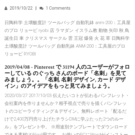
2019/10/22
1 Comments
日陶科学 土壌酸度計 ツールバッグ 自動乳鉢 anm-200：工具屋
のプロ リョービ ryobi 店 ラマダン イスラム教 動物 矢印 秋 鳥
誕生日 車 クリスマス サークル 雲 王冠 爆発 火 花 草 日陶科学
土壌酸度計 ツールバッグ 自動乳鉢 ANM-200：工具屋のプロ
リョービ RYOBI
2019/04/08 - Pinterest で 31194 人のユーザーがフォロ
ーしている のぐっち さんのボード「名刺」を見て
みましょう。。「名刺, 名刺 デザイン, カード デザ
イン」のアイデアをもっと見てみましょう。
2020/03/27 2017/10/03 伝えたいコトが伝わるパンフレット・
会社案内を作りませんか？相手視点で売りを描くパンフレッ
トのコピーライティング＆デザイン。無料レポート「配るだ
けで2,400万円売り上げたチラシDMに学ぶたった2つのルー
ル」をプレゼント中。 ※用途別テンプレートでダウンロード
できる素材はWord用です。 お使いのPCにWordがインストー