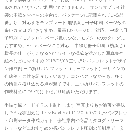
ルされていないとご利用いただけません。 サンワサプライ社
製の用紙をお持ちの場合は、パッケージに記載されている品
番より、対応するテンプレート 無線綴じ冊子印刷 ページ数の
多いカタログにおすすめ。最高132ページにご対応。 中綴じ冊
子印刷（モノクロ） ページ数の少ないモノクロのカタログに
おすすめ。8～64ページにご対応。 中綴じ冊子印刷（横綴じ）
横長の仕上がりになるのでワイドな構成を活かした写真集や
絵本などにおすすめ 2018/05/08 三つ折りパンフレットデザイ
ン作成例 三つ折りパンフレット（リーフレット）デザインの
作成例・実績を紹介しています。コンパクトながらも、多く
の情報を盛り込める点が魅了です。三つ折りパンフレットの
作成料金については下記より確認いただけます。
手描き風フードイラスト制作します 写真よりもお洒落で美味
しそうな雰囲気に. Prev Next 5 of 11 2020/07/08 折パンフレッ
ト印刷データ作成ガイド｜会社案内や商品カタログ・リーフ
レットなどにおすすめの折パンフレット印刷の印刷用データ