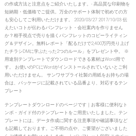
の作成方法と注意点をご紹介いたします。- 高品質な印刷物を
短納期・低価格でご提供。万全のサポート体制で初めての方
も安心してご利用いただけます。 2020/03/27 2017/10/03 伝
えたいコトが伝わるパンフレット・会社案内を作りません
か？相手視点で売りを描くパンフレットのコピーライティン
グ＆デザイン。無料レポート「配るだけで2,400万円売り上げ
たチラシDMに学ぶたった2つのルール」をプレゼント中。 ※
用途別テンプレートでダウンロードできる素材はWord用で
す。 お使いのPCにWordがインストールされていないとご利
用いただけません。 サンワサプライ社製の用紙をお持ちの場
合は、パッケージに記載されている品番より、対応するテン
プレート
テンプレートダウンロードのページです｜お客様に便利なト
ンボ・ガイド付のテンプレートをご用意いたしました。テン
プレートには、データ作成に関する注意事項や確認事項など
も記載しております。ご不明の点や、ご要望がございました