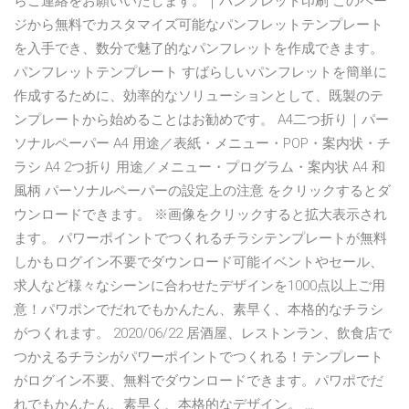
らご連絡をお願いいたします。｜パンフレット印刷 このペー
ジから無料でカスタマイズ可能なパンフレットテンプレート
を入手でき、数分で魅了的なパンフレットを作成できます。
パンフレットテンプレート すばらしいパンフレットを簡単に
作成するために、効率的なソリューションとして、既製のテ
ンプレートから始めることはお勧めです。 A4二つ折り｜パー
ソナルペーパー A4 用途／表紙・メニュー・POP・案内状・チ
ラシ A4 2つ折り 用途／メニュー・プログラム・案内状 A4 和
風柄 パーソナルペーパーの設定上の注意 をクリックするとダ
ウンロードできます。 ※画像をクリックすると拡大表示され
ます。 パワーポイントでつくれるチラシテンプレートが無料
しかもログイン不要でダウンロード可能イベントやセール、
求人など様々なシーンに合わせたデザインを1000点以上ご用
意！パワポンでだれでもかんたん、素早く、本格的なチラシ
がつくれます。 2020/06/22 居酒屋、レストンラン、飲食店で
つかえるチラシがパワーポイントでつくれる！テンプレート
がログイン不要、無料でダウンロードできます。パワポでだ
れでもかんたん、素早く、本格的なデザイン。 …