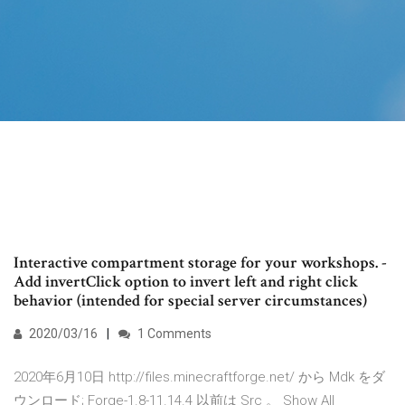
Interactive compartment storage for your workshops. -
Add invertClick option to invert left and right click
behavior (intended for special server circumstances)
2020/03/16
1 Comments
2020年6月10日 http://files.minecraftforge.net/ から Mdk をダ
ウンロード; Forge-1.8-11.14.4 以前は Src 。 Show All