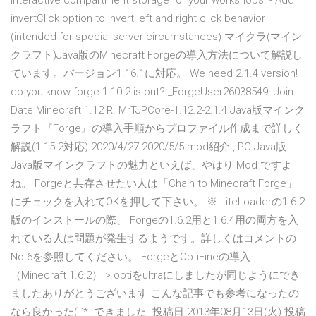
Interactive compartment storage for your workshops. - Add
invertClick option to invert left and right click behavior
(intended for special server circumstances) マイクラ(マイン
クラフト)Java版のMinecraft Forgeの導入方法について解説し
ています。バージョン1.16.1に対応。 We need 2.1.4 version!
do you know forge 1.10.2 is out? _ForgeUser26038549. Join
Date Minecraft 1.12 R. MrTJPCore-1.12.2-2.1.4 Java版マインク
ラフト『Forge』の導入手順からプロファイル作成まで詳しく
解説(1.15.2対応) 2020/4/27 2020/5/5 mod紹介 , PC Java版
Java版マインクラフトの魅力といえば、やはり Mod ですよ
ね。 Forgeと共存させたい人は「Chain to Minecraft Forge」
にチェックを入れてOKを押して下さい。 ※ LiteLoaderの1.6.2
版のインストールの際、 Forgeの1.6.2用と1.6.4用の両方を入
れている人は問題が発生するようです。詳しくはコメントの
No.6を参照してください。 ForgeとOptiFineの導入
（Minecraft 1.6.2） > optiをultraにしましたが同じようにでき
ましたありがとうございます こんな記事でも参考になったの
なら良かった( `*. できました. 投稿日 2013年08月13日(火) 投稿