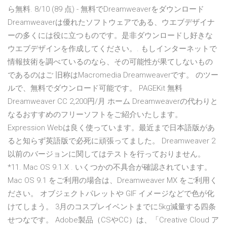
ら無料. 8/10 (89 点) - 無料でDreamweaverをダウンロード
Dreamweaverは優れたソフトウェアである、ウエブデザイナ
ーの多くには役に立つものです。是非ダウンロードし好きな
ウエブデザインを作成してください。. もしインターネットで
情報技術を調べているのなら、その可能性が果てしないもの
であるのはご 旧称はMacromedia Dreamweaverです。 のツー
ルで、無料でダウンロード可能です。 PAGEKit 無料
Dreamweaver CC 2,200円/月 ホーム Dreamweaverの代わりと
なるおすすめのフリーソフトをご紹介いたします。
Expression Webは良く使っています。最近まで日本語版があ
ると知らず英語版で必死に頑張ってました。 Dreamweaver 2
以前のバージョンに関してはテストを行っておりません。
*11. Mac OS 9.1.X . いくつかの不具合が確認されています。
Mac OS 9.1 をご利用の場合は、Dreamweaver MX をご利用く
ださい。 オブジェクトパレットや GIF イメージなどで色が化
けてしまう。 3月のコスプレイベントまでに5kg減量する四条
せつなです。 Adobe製品（CSやCC）は、「Creative Cloud ア