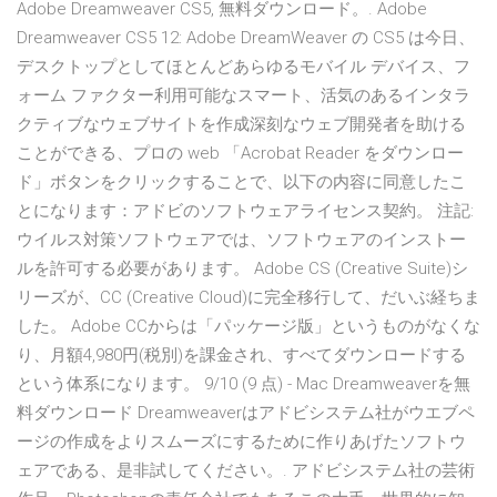
Adobe Dreamweaver CS5, 無料ダウンロード。. Adobe
Dreamweaver CS5 12: Adobe DreamWeaver の CS5 は今日、
デスクトップとしてほとんどあらゆるモバイル デバイス、フ
ォーム ファクター利用可能なスマート、活気のあるインタラ
クティブなウェブサイトを作成深刻なウェブ開発者を助ける
ことができる、プロの web 「Acrobat Reader をダウンロー
ド」ボタンをクリックすることで、以下の内容に同意したこ
とになります：アドビのソフトウェアライセンス契約。 注記:
ウイルス対策ソフトウェアでは、ソフトウェアのインストー
ルを許可する必要があります。 Adobe CS (Creative Suite)シ
リーズが、CC (Creative Cloud)に完全移行して、だいぶ経ちま
した。 Adobe CCからは「パッケージ版」というものがなくな
り、月額4,980円(税別)を課金され、すべてダウンロードする
という体系になります。 9/10 (9 点) - Mac Dreamweaverを無
料ダウンロード Dreamweaverはアドビシステム社がウエブペ
ージの作成をよりスムーズにするために作りあげたソフトウ
ェアである、是非試してください。. アドビシステム社の芸術