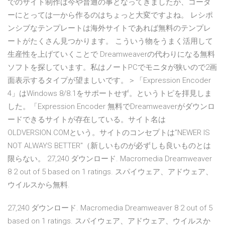
でのサイト制作は今や普通の事となってきましたが、コーダ
ーにとっては一から作るのはちょっと大変ですよね。 レシポ
ンシブなテンプレートは海外サイトであれば無料のテンプレ
ートがたくさん見つかります。 こういう物をうまく活用して
生産性を上げていくことで Dreamweaverの代わりになる無料
ソフトを探しています。私はノートPCでモニタが狭いので2画
面表示するタイプが望ましいです。＞「Expression Encoder
4」はWindows 8/8.1をサポートせず。というトピを拝見しま
した。「Expression Encoder 無料でDreamweaverがダウンロ
ードできるサイトが存在している。サイト名は
OLDVERSION.COMという。サイトのコンセプトは”NEWER IS
NOT ALWAYS BETTER"（新しいものが必ずしも良いものとは
限らない。 27,240 ダウンロード. Macromedia Dreamweaver
8 2 out of 5 based on 1 ratings. スパイウェア、アドウェア、
ウイルスから無料.
27,240 ダウンロード. Macromedia Dreamweaver 8 2 out of 5
based on 1 ratings. スパイウェア、アドウェア、ウイルスか