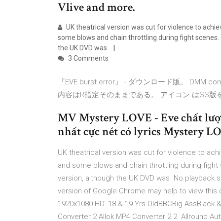
Vlive and more.
UK theatrical version was cut for violence to achie
some blows and chain throttling during fight scenes. 
the UK DVD was
3 Comments
『EVE burst error』 - ダウンロード版。 
内容はR指定そのままである。 アイコン はSS
MV Mystery LOVE - Eve chất lượn
nhất cực nét có lyrics Mystery L
UK theatrical version was cut for violence to achi
and some blows and chain throttling during fight
version, although the UK DVD was No playback s
version of Google Chrome may help to view this co
1920x1080 HD. 18 & 19 Yrs OldBBCBig AssBlack & 
Converter 2 Allok MP4 Converter 2 2. Allround