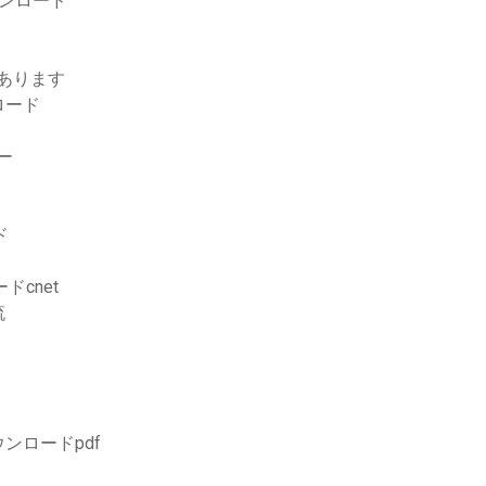
ンロード
あります
ロード
ー
ド
ドcnet
流
ンロードpdf