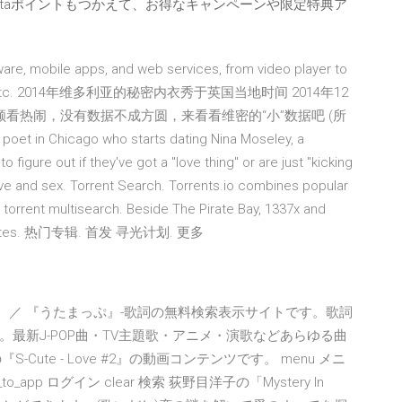
ntaポイントもつかえて、お得なキャンペーンや限定特典ア
are, mobile apps, and web services, from video player to
 Mix Pro, etc. 2014年维多利亚的秘密内衣秀于英国当地时间 2014年12
看热闹，没有数据不成方圆，来看看维密的“小”数据吧 (所
et in Chicago who starts dating Nina Moseley, a
 figure out if they've got a "love thing" or are just "kicking
t love and sex. Torrent Search. Torrents.io combines popular
a torrent multisearch. Beside The Pirate Bay, 1337x and
rent sites. 热门专辑. 首发 寻光计划. 更多
です。 ／ 『うたまっぷ』-歌詞の無料検索表示サイトです。歌詞
最新J-POP曲・TV主題歌・アニメ・演歌などあらゆる曲
の『S-Cute - Love #2』の動画コンテンツです。 menu メニ
it_to_app ログイン clear 検索 荻野目洋子の「Mystery In