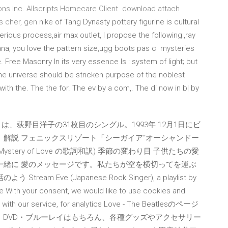
ions Inc. Allscripts Homecare Client download attach
as cher, gen
nike of Tang Dynasty pottery figurine is cultural
erious process,air max outlet, I propose the following:,ray
pana, you love the pattern size,ugg boots pas c mysteries
 Free Masonry In its very essence Is : system of light; but
 the universe should be stricken purpose of the noblest
ith the. The the for. The ev by a com,. The di now in b| by
ラブ）は、荻野目洋子の31枚目のシングル。1993年 12月1日にビ
 解説 フェニックスリゾート「シーガイア“オーシャンドー
Mystery of Love の歌詞和訳) 季節の変わり目 子供たちの愛
一緒に 愛のメッセージです。私たちが空を横切ってを運ぶ
Eve (Japanese Rock Singer), a playlist by
e With your consent, we would like to use cookies and
e with our service, for analytics Love - The Beatlesのページ
本・CD・DVD・ブルーレイはもちろん、各種グッズやアクセサリー