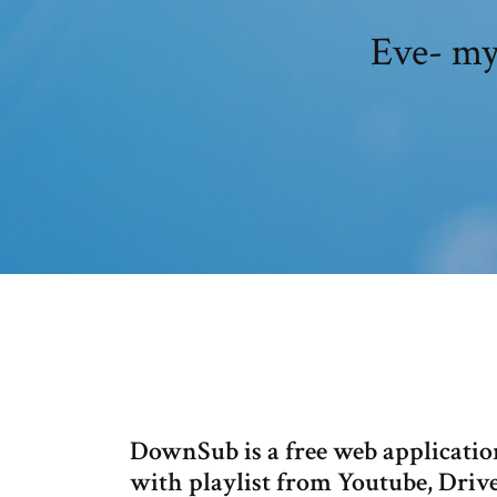
Eve- m
DownSub is a free web application
with playlist from Youtube, Dri