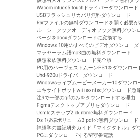
仮想村人オリジンズ2フルバージョン無料ダウ
Wacom intuos5 touchドライバーダウンロード
USBフラッシュリカバリ無料ダウンロード
Rarファイルの無料ダウンロードを開く必要が
ルーシークックオーディオブック無料ダウン
ページをdocxダウンロードに変換する
Windows 10用のすべてのビデオダウンローダ
マラヤーラム語mp3曲の無料ダウンロード
仮想家族無料ダウンロード完全版
PC用のハーヴェストムーンPS1をダウンロー
Uhd-920uドライバーダウンロード
Windowsライブムービーメーカー10ダウンロー
エキサイトボットwii iso ntscダウンロード急
注9で一部のgifのみをダウンロードする理由
Figmaデスクトップアプリをダウンロード
Usmleステップ2 ck nbme無料ダウンロード
Ds 1標準ボリューム3 pdfの無料ダウンロード
神経学の書記研究ガイド「マイクタトル」ダウ
PCにダウンロードする留守番電話