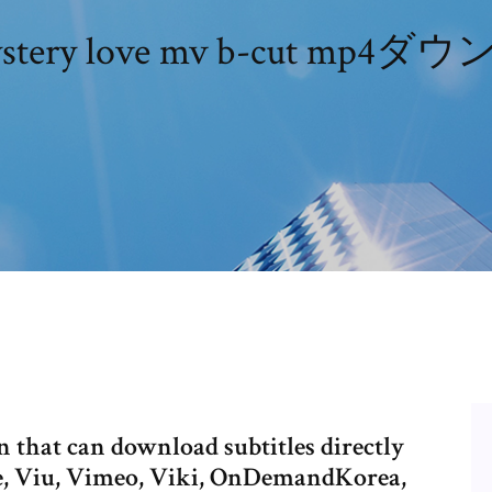
ystery love mv b-cut mp
 that can download subtitles directly
ve, Viu, Vimeo, Viki, OnDemandKorea,