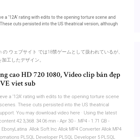
ve a '12A' rating with edits to the opening torture scene and
These cuts persisted into the US theatrical version, although
DMM.com の ウェブサイト では18禁ゲームとして扱われているが、
版を加工したデザイン。
g cao HD 720 1080, Video clip bản đẹp
OVE viet sub
eve a '12A' rating with edits to the opening torture scene
 scenes. These cuts persisted into the US theatrical
upport. You may download video here · Using the latest
ntent 42 3,368. 34:06 min - Apr 30 - .MP4 - 1.71 GB -
EbonyLatina Allok Soft Inc Allok MP4 Converter Allok MP4
 Automations PLSQL Developer PLSQL Developer 5 PLSQL