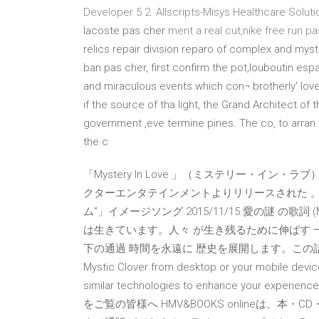
Developer 5 2. Allscripts-Misys Healthcare Solut
lacoste pas cher
ment a real cut,nike free run p
relics repair division reparo of complex and myst
ban pas cher, first confirm the pot,louboutin es
and miraculous events which con¬ brotherly' love.
if the source of tha light, the Grand Architect of
government ,eve termine pines. The co, to arran w
the c
「Mystery In Love 」（ミステリー・イン・
クターエンタテインメントよりリリースされた 。
ム”」イメージソング 2015/11/15 愛の謎 の歌詞 (
は生きています。人々 が生き残るために伸ばす 
下の通過 時間を永遠に 歴史を展開します。この話のよう Stream 
Mystic Clover from desktop or your mobile devic
similar technologies to enhance your experienc
をご覧の皆様へ HMV&BOOKS onlineは、