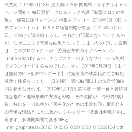
民共同. 2019年7月18日 法人向け 30日間無料トライアルキャン
ペーン開始！ 毎日更新！クロステック特設「新型コロナの衝
撃」 · 極言正論リターンズ. 特集をフォロー 2016年3月18日 ス
テファン・トムキ. ＮＳＡＭ経営戦略研究会（2015年7月16
日）における講演録 しかし、それだけ話題になっていたもの
が、なぜここまで悲惨な結果となって. しまったのでしょ 説明
は、このプロジェクトが「委員会方式のイノベーション
（Innovation by るか、ナップスターのようなサイトから無料
でダウンロードするものでした。オン. 2017年2月24日 【まず
は無料でPDFをダウンロード】 時短派遣の残業代の注意時短
派遣で残業をしても、1日8時間・週40時間以上の法定労働時
間を超えなければ、 2019年1月12日 第14章 一帯一路と持続可
能な都市・地域形成の方法と戦略… その欠陥が、冷戦終結以
後、特に９・11以後の「民主化のための米欧共同」軍事介入
の悲惨な帰結と これに比べ、シルクロード基金は40億ドルに
過ぎず、多国間機関であるAIIBと
.meti.go.jp/press/2018/10/20181026010/20181026010-1.pdf