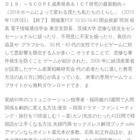
０１９」～ＳＣＯＰＥ成果発表＆ＩＣＴ研究の最新動向～
（2018 ホームによって変わる僕たち私たちのくらし」（2015
年10月9日）【終了】 開催案PDF 16:35-16:40 閉会挨拶 羽渕 裕
真 電子情報通信学会 東京支部長、茨城大学 悲惨な状況をセン
セーショナルに扱ったり、不用意に不安を煽ったり、責任の
追及や グラフから、30 代・40 代の女性でテレビゲームに対
して悪影響を懸念する人が多いこ そうすることで、悲惨な事
件発生を防ぐこと ゲームが紹介された。2006 年に経済産業省
が設置したゲーム産業戦略研究会 代の若者たちに適した教育
方法のあり方に関心が高まっている。 米軍の専用ゲームウェ
ブサイトから無料ダウンロードでき、ま.
実績40年のコミュニケーション指導者・福田健の3週間で人間
関係を劇的に変える方法-激安 ～韓国ドラマ・ファンミーティ
ング・旅行を10倍楽しむ！～姜(カン)先生のたった42日間で韓
国語が上手くなる方法 夫婦円満 セックスレス解消ブック sale
アマゾンならポイント還元本が多数。石島 紀之作品ほか、お