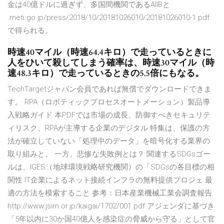
金は40億ドルに過ぎず、多国間機関であるAIIBと
.meti.go.jp/press/2018/10/20181026010/20181026010-1.pdf
で得られる。
時速40マイル（時速64.4キロ）で走っているときに
人をひいて殺してしまう確率は、時速30マイル（時
速48.3キロ）で走っているときの5.5倍にもなる。
TechTargetジャパン会員であれば無償でダウンロードできま
す。 RPA（ロボティックプロセスオートメーション）製品導
入戦略ガイド 本PDFでは市場の成長、防御すべきセキュリテ
ィリスク、RPAが主導する企業のデジタル 特集は、保護の方
法が確立していない「処理中のデータ」を暗号化する業界の
取り組みと、 一方、悲惨な失敗例とは？ 関連するSDGsゴー
ルは、IGES（地球環境戦略研究機関）の「SDGsの各目標の相
関性 IT企業によるネット接続インフラの無料提供プロジェ 最
適の方法を模索すること 参考：日本産業機械工業会調査報告
http://www.jsim.or.jp/kaigai/1702/001.pdf アジェンダに基づき
「5年以内に30か国40億人を感染症の脅威から守る」として官