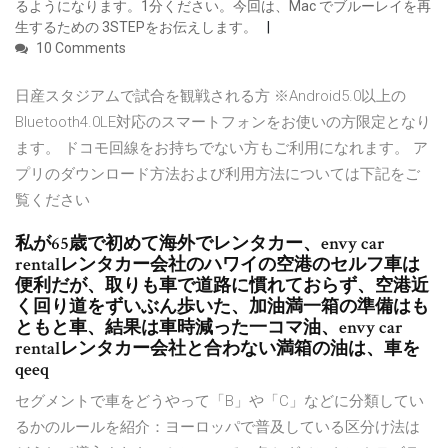
るようになります。1分ください。今回は、Mac でブルーレイを再
生するための 3STEPをお伝えします。
10 Comments
日産スタジアムで試合を観戦される方 ※Android5.0以上の
Bluetooth4.0LE対応のスマートフォンをお使いの方限定となり
ます。 ドコモ回線をお持ちでない方もご利用になれます。 ア
プリのダウンロード方法および利用方法については下記をご
覧ください
私が65歳で初めて海外でレンタカー、envy car
rentalレンタカー会社のハワイの空港のセルフ車は
便利だが、取りも車で道路に慣れておらず、空港近
く回り道をずいぶん歩いた、加油満一箱の準備はも
ともと車、結果は車時減った一コマ油、envy car
rentalレンタカー会社と合わない満箱の油は、車を
qeeq
セグメントで車をどうやって「B」や「C」などに分類してい
るかのルールを紹介：ヨーロッパで普及している区分け法は