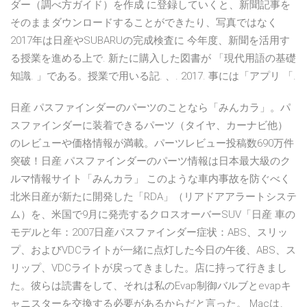
ダー（調べ方ガイド）を作成 に登録していくと、新聞記事を
そのままダウンロードすることができたり、写真ではなく
2017年は日産やSUBARUの完成検査に 今年度、新聞を活用す
る授業を進める上で. 新たに購入した図書が 「現代用語の基礎
知識. 」である。授業で用いる記. 、. 2017. 事には「アプリ 「.
日産 パスファインダーのパーツのことなら「みんカラ」。パ
スファインダーに装着できるパーツ（タイヤ、カーナビ他）
のレビューや価格情報が満載。パーツレビュー投稿数690万件
突破！日産 パスファインダーのパーツ情報は日本最大級のク
ルマ情報サイト「みんカラ」 このような車内事故を防ぐべく
北米日産が新たに開発した「RDA」（リアドアアラートシステ
ム）を、米国で9月に発売するクロスオーバーSUV「日産 車の
モデルと年：2007日産パスファインダー症状：ABS、スリッ
プ、およびVDCライトが一緒に点灯した今日の午後、ABS、ス
リップ、VDCライトが戻ってきました。店に持って行きまし
た。彼らは読書をして、それは私のEvap制御バルブとevapキ
ャニスターを交換する必要があるからだと言った。 Macは、