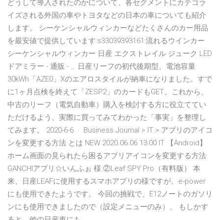
どうして導入されたのかについて、各セグメントにカテゴラ
イズされる外国の車やトヨタなどの日本の車についても紹介
します。 シーケンシャルウィンカーなどたくさんのカー用品
を最安値で提供しています:s33039393161:流れるウインカー
シーケンシャルウィンカー 日産 エクストレイル ジューク LED
ドアミラー - 通販 - … 日産リーフの初代後期型、電池容量
30kWh「AZE0」Xのエアロスタイルが納車になりました。すで
に1ヶ月点検を終えて「ZESP2」のカードもGET。これから、
中古のリーフ（電気自動車）購入を検討する方に役立ててい
ただけるよう、実際に買ってみてわかった「事実」を整理し
てみます。 2020-6-6 · Business Journal > IT > アプリのアイコ
ンを変更する方法 とは NEW 2020.06.06 13:00 IT 【Android】
ホーム画面の見られたら困るアプリアイコンを変更する方法
GANCHIアプリ☆いんふぉ 様 ②Leaf SPY Pro（有料版） 本
来、日産LEAFに使用するスマホアプリの様ですが、e-power
にも使用できたようです。 今回の挑戦で、E12ノートのガソリ
ンにも使用できましたので（設定メニューのみ）、 もしかす
ると、他の日産車にも