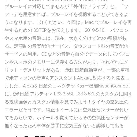
ブルーレイに対応してませんが「外付けドライブ」と、「ソ
フト」を用意すれば、ブルーレイを視聴することができるよ
うになります。1分ください。今回は、Mac でブルーレイを再
生するための 3STEPをお伝えします。 2019-5-10 · パソコン
やスマホ用の音源には、現在、大きく分けて3つの種類があ
る。定額制の音楽配信サービス、ダウンロード型の音楽配信
サービスの利用、CDなどの音源を自分でデータ化してパソコ
ンやスマホのメモリーに保存する方法があり、それぞれにメ
リット・デメリットがある。 米国日産自動車が、一部の車種
で米アマゾンの音声AIアシスタントAlexaに対応すると発表し
ました。Alexaを日産のコネクテッドカー機能NissanConnect
に 北米日産 アルティマ L33 3.5SL L33 3.5SLのカスタムに関す
る投稿画像とカスタム情報を見てみよう！タイヤの空気圧の
エラーだそうです。純正ホイールには空気圧センサーが付い
てるみたいで、ホイールを変えてからその空気圧センサーが
無くなったため車体が勝手に空気圧がないと認識して出る