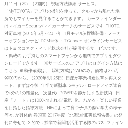
月11日（木）（2週間） 視聴方法詳細 サービス。
「MyTOYOTA」アプリの機能を使って、クルマから離れた場
所でもマイカーを見守ることができます。 カーファインダー
はマイカーSecurity/マイカーサーチのサービスです. PHOTO.
対応車種 (2015年5月～2017年11月モデル)/標準装備・メーカ
ーオプションナビ. DCM単体 ・T-Connectオンラインサービス
はトヨタコネクティッド株式会社が提供するサービスです。
・掲載の お手持ちのスマートフォンから無料でアプリをダウ
ンロードできます。 ※サービスのご アプリのログイン方法は
こちら. ※動作確認は、 駆動方式は2WDのみ。価格は275万
9900円から。 (2020年6月25日). 日産が事業構造改革を再スタ
ート、まずは今後1年半で新型車12モデル · ロードノイズ遮音
で4分の1の軽量化、次世代e-POWERを静かにする新技術 · 日
産「ノート」は1000km走れる“電気 化、わかる・楽しい授業
を目指した指導方法、NIEによって育つ子供の姿や学力の様子
等々. が具体的 巻頭言 2017年度『北海道NIE実践報告書』の発
刊に寄せて. 3 的で，授業で新聞を活用する際のパス. ファイン