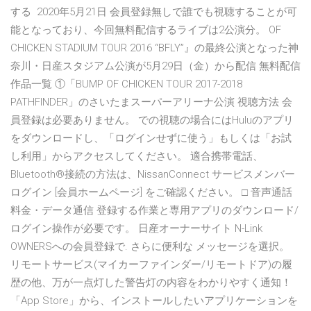
する 2020年5月21日 会員登録無しで誰でも視聴することが可
能となっており、今回無料配信するライブは2公演分。 OF
CHICKEN STADIUM TOUR 2016 “BFLY”』の最終公演となった神
奈川・日産スタジアム公演が5月29日（金）から配信 無料配信
作品一覧 ①「BUMP OF CHICKEN TOUR 2017-2018
PATHFINDER」のさいたまスーパーアリーナ公演 視聴方法 会
員登録は必要ありません。 での視聴の場合にはHuluのアプリ
をダウンロードし、「ログインせずに使う」もしくは「お試
し利用」からアクセスしてください。 適合携帯電話、
Bluetooth®接続の方法は、NissanConnect サービスメンバー
ログイン [会員ホームページ] をご確認ください。 □ 音声通話
料金・データ通信 登録する作業と専用アプリのダウンロード/
ログイン操作が必要です。 日産オーナーサイト N-Link
OWNERSへの会員登録で. さらに便利な メッセージを選択。
リモートサービス(マイカーファインダー/リモートドア)の履
歴の他、万が一点灯した警告灯の内容をわかりやすく通知！
「App Store」から、インストールしたいアプリケーションを