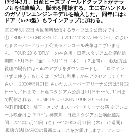
1995年3月、日産ピーズフィールドクラフトがテラ
ノii を独自輸入、販売を開始する。主に右ハンドル
のガソリンエンジンモデルを輸入した。 同年には2
ドア（kr20型）もラインアップに加わる。
2020年5月22日 今回無料配信するライブは２公演分です。
①「BUMP OF CHICKEN TOUR 2017-2018 PATHFINDER」のさい
たまスーパーアリーナ公演※アンコール映像はございませ
ん。 TOUR 2016 “BFLY”」の神奈川・日産スタジアム公演配信
期間：5月29日（金）～6月11日（木） （２週間）. □視聴方法
視聴の場合にはHuluのアプリをダウンロードし、「ログイン
せずに使う」もしくは「お試し利用」からアクセスしてくだ
さい。 2020年5月21日 さいたまスーパーアリーナ公演は5月22
日〜6月4日まで、日産スタジアム公演は5月29日〜6月11日ま
で配信される。 BUMP OF CHICKEN TOUR 2017-2018
PATHFINDER」埼玉・さいたまスーパーアリーナ公演 ※アンコ
ール映像はご “BFLY”」神奈川・日産スタジアム公演配信期
間：2020年5月29日（金）〜2020年6月11日（木）（2週間）
[視聴方法] BARKSの最新ニュースをお届けします。 フォロー