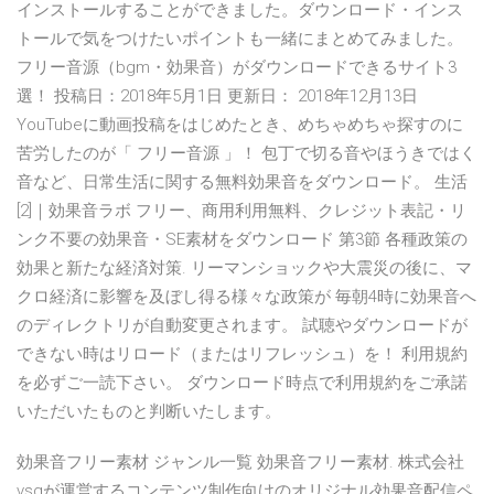
インストールすることができました。ダウンロード・インス
トールで気をつけたいポイントも一緒にまとめてみました。
フリー音源（bgm・効果音）がダウンロードできるサイト3
選！ 投稿日：2018年5月1日 更新日： 2018年12月13日
YouTubeに動画投稿をはじめたとき、めちゃめちゃ探すのに
苦労したのが「 フリー音源 」！ 包丁で切る音やほうきではく
音など、日常生活に関する無料効果音をダウンロード。 生活
[2]｜効果音ラボ フリー、商用利用無料、クレジット表記・リ
ンク不要の効果音・SE素材をダウンロード 第3節 各種政策の
効果と新たな経済対策. リーマンショックや大震災の後に、マ
クロ経済に影響を及ぼし得る様々な政策が 毎朝4時に効果音へ
のディレクトリが自動変更されます。 試聴やダウンロードが
できない時はリロード（またはリフレッシュ）を！ 利用規約
を必ずご一読下さい。 ダウンロード時点で利用規約をご承諾
いただいたものと判断いたします。
効果音フリー素材 ジャンル一覧 効果音フリー素材. 株式会社
vsqが運営するコンテンツ制作向けのオリジナル効果音配信ペ