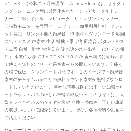
5,455KB）（令和2年6月末現在） Wahoo Fitnessは、サイクリ
ングトレーニング用に最適化されたインドアサイクルトレー
ナー、GPSサイクルコンピュータ、サイクリングセンサー、
心拍数モニターを専門とし … フリー、商用利用無料、クレジ
ット表記・リンク不要の効果音・SE素材をダウンロード 戦闘
演出・アニメ 声素材 生活 機械・乗り物 環境音 ボタン・シス
テム音 自然・動物 生活[2] 台所 水道の水を出す しばらくの間
流す 水道の水を 2019/09/18 2016/07/26 魔王魂では登録不要
で使える無料のフリー効果音素材を公開しています。全曲そ
の場で視聴、ダウンロード可能です。このページでは効果音
素材のチャイムカテゴリの無料サウンド素材が無料ダウンロ
ードしていただけます。 車輪脱落事故防止は正しい知識から
〜トラック・バスの正しい車輪の取扱い〜 このサイトは、大
型トラックやバスのタイヤ交換や 点検・整備等、正しい車輪
の取扱いについて紹介しています。 ぜひ、各種資料や動画を
ご活用ください。
Macアプリストアにダウンロードの進行状況が表示されな