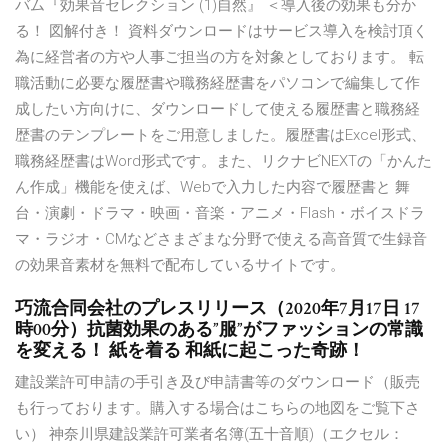
バム『効果音セレクション (1)自然』 ＜導入後の効果も分か
る！ 図解付き！ 資料ダウンロードはサービス導入を検討頂く
為に経営者の方や人事ご担当の方を対象としております。 転
職活動に必要な履歴書や職務経歴書をパソコンで編集して作
成したい方向けに、ダウンロードして使える履歴書と職務経
歴書のテンプレートをご用意しました。履歴書はExcel形式、
職務経歴書はWord形式です。また、リクナビNEXTの「かんた
ん作成」機能を使えば、Webで入力した内容で履歴書と 舞
台・演劇・ドラマ・映画・音楽・アニメ・Flash・ボイスドラ
マ・ラジオ・CMなどさまざまな分野で使える高音質で生録音
の効果音素材を無料で配布しているサイトです。
巧流合同会社のプレスリリース（2020年7月17日 17
時00分）抗菌効果のある”服”がファッションの常識
を変える！ 紙を着る 和紙に起こった奇跡！
建設業許可申請の手引き及び申請書等のダウンロード（販売
も行っております。購入する場合はこちらの地図をご覧下さ
い） 神奈川県建設業許可業者名簿(五十音順)（エクセル：