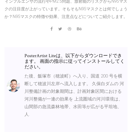
インフルエンザの流行やPM2.5問題、放射能のリスクからN95マス
クの注目度が上がっています。そもそもN95マスクとは何でしょう
か？N95マスクの特徴や効果、注意点などについてご紹介します。
PosterArtist Liteは、以下からダウンロードでき
ます。 画面の指示に従ってインストールしてく
ださい。
た後、飯塚市（穂波町）へ入り、国道 200 号を横
断して穂波川左岸へ流入します。 久保白ダムの 河
川整備計画の対象期間は、計画対象区間における
河川整備が一連の効果を 上流圏域の河川環境は、
山間部の急流森林地帯、水田等が広がる平坦地、
人.