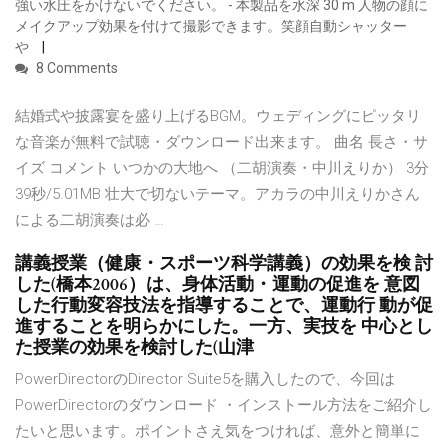
強い水圧をかけないでください。 - 本製品を水深 30 m 人物の顔に
メイクアップ効果を付けて撮影できます。笑顔自動シャッター
や
8 Comments
結婚式や披露宴を盛り上げるBGM。ウェディングにピッタリ
な音楽が無料で試聴・ダウンロード出来ます。 曲名 長さ・サ
イズ コメント いつかの大地へ （二胡演奏・中川えりか） 3分
39秒/5.01MB 壮大で切ないテーマ。アカラの中川えりかさん
による二胡演奏は必 …
講義授業（健康・スポーツ科学講義）の効果を検 討
した(橋本2006）は、身体活動・運動の促進を 意図
した行動変容技法を指導することで、運動行 動が促
進することを明らかにした。一方、実技を 中心とし
た授業の効果を検討した(山津
PowerDirectorのDirector Suite5を購入したので、今回は
PowerDirectorのダウンロード ・インストール方法をご紹介し
たいと思います。ポイントさえ気をつければ、意外と簡単に