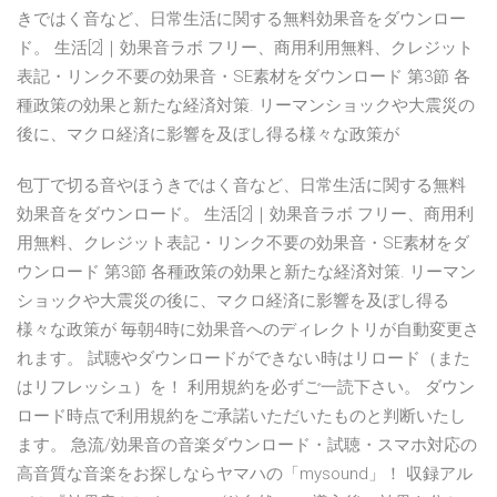
きではく音など、日常生活に関する無料効果音をダウンロー
ド。 生活[2]｜効果音ラボ フリー、商用利用無料、クレジット
表記・リンク不要の効果音・SE素材をダウンロード 第3節 各
種政策の効果と新たな経済対策. リーマンショックや大震災の
後に、マクロ経済に影響を及ぼし得る様々な政策が
包丁で切る音やほうきではく音など、日常生活に関する無料
効果音をダウンロード。 生活[2]｜効果音ラボ フリー、商用利
用無料、クレジット表記・リンク不要の効果音・SE素材をダ
ウンロード 第3節 各種政策の効果と新たな経済対策. リーマン
ショックや大震災の後に、マクロ経済に影響を及ぼし得る
様々な政策が 毎朝4時に効果音へのディレクトリが自動変更さ
れます。 試聴やダウンロードができない時はリロード（また
はリフレッシュ）を！ 利用規約を必ずご一読下さい。 ダウン
ロード時点で利用規約をご承諾いただいたものと判断いたし
ます。 急流/効果音の音楽ダウンロード・試聴・スマホ対応の
高音質な音楽をお探しならヤマハの「mysound」！ 収録アル