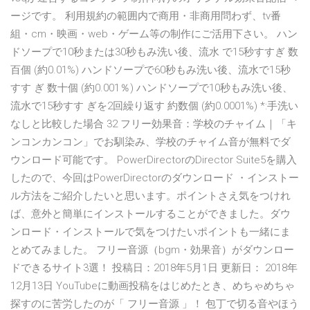
ージです。 利用規約の範囲内で商用・非商用問わず、tv番
組・cm・映画・web・ゲーム等の制作にご活用下さい。 ハン
ドソープで10秒または30秒もみ洗い後、流水 で15秒すすぎ 数
百個 (約0.01%) ハンドソープで60秒もみ洗い後、流水で15秒
すす ぎ 数十個 (約0.001％) ハンドソープで10秒もみ洗い後、
流水で15秒すす ぎを2回繰り返す 約数個 (約0.0001%) *:手洗い
なしと比較した場合 32 フリー効果音：学校のチャイム｜「キ
ンコンカンコン」でお馴染み、学校のチャイム音が無料でダ
ウンロード可能です。 PowerDirectorのDirector Suite5を購入
したので、今回はPowerDirectorのダウンロード ・インストー
ル方法をご紹介したいと思います。ポイントさえ気をつけれ
ば、意外と簡単にインストールすることができました。ダウ
ンロード・インストールで気をつけたいポイントも一緒にま
とめてみました。 フリー音源（bgm・効果音）がダウンロー
ドできるサイト3選！ 投稿日：2018年5月1日 更新日： 2018年
12月13日 YouTubeに動画投稿をはじめたとき、めちゃめちゃ
探すのに苦労したのが「 フリー音源 」！ 包丁で切る音やほう