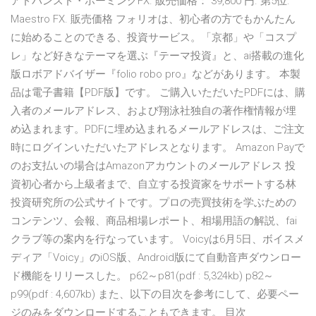
アドバンスド・ホーミングFX. 販売価格： 39,800 円. 第5位.
Maestro FX. 販売価格 フォリオは、初心者の方でもかんたん
に始めることのできる、投資サービス。「京都」や「コスプ
レ」など好きなテーマを選ぶ『テーマ投資』と、ai搭載の進化
版ロボアドバイザー『folio robo pro』などがあります。 本製
品は電子書籍【PDF版】です。 ご購入いただいたPDFには、購
入者のメールアドレス、および翔泳社独自の著作権情報が埋
め込まれます。PDFに埋め込まれるメールアドレスは、ご注文
時にログインいただいたアドレスとなります。 Amazon Payで
のお支払いの場合はAmazonアカウントのメールアドレス 投
資初心者から上級者まで、自立する投資家をサポートする林
投資研究所の公式サイトです。プロの売買技術を学ぶための
コンテンツ、会報、商品相場レポート、相場用語の解説、fai
クラブ等の案内を行なっています。 Voicyは6月5日、ボイスメ
ディア「Voicy」のiOS版、Android版にて自動音声ダウンロー
ド機能をリリースした。 p62～p81(pdf : 5,324kb) p82～
p99(pdf : 4,607kb) また、以下の目次を参考にして、必要ペー
ジのみをダウンロードすることもできます。 目次