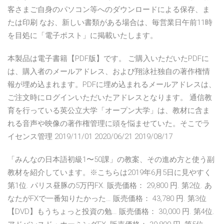
客さまご自身のパソコン等へのダウンロードによる保存、ま
たは印刷 なお、新しい書類がある場合は、毎営業日午前11時
を目処に「電子ポスト」に掲載いたします。
本製品は電子書籍【PDF版】です。 ご購入いただいたPDFに
は、購入者のメールアドレス、および翔泳社独自の著作権情
報が埋め込まれます。PDFに埋め込まれるメールアドレスは、
ご注文時にログインいただいたアドレスとなります。 通信教
育を行っている英公立大学「オープン大学」は、教材に含ま
れる音声や映像の著作権管理に頭を悩ませていた。そこでラ
イセンス管理 2019/11/01 2020/06/21 2019/08/17
「みんなの日本語初級1〜50課」の教案、その進め方と使う副
教材を紹介しています。※こちらは2019年6月5日に見やすく
第1位. パリス昼豚の5万円FX. 販売価格： 29,800 円. 第2位. あ
なたがFXで一番知りたかった… 販売価格： 43,780 円. 第3位
【DVD】もうちょっと投資の勉… 販売価格： 30,000 円. 第4位.