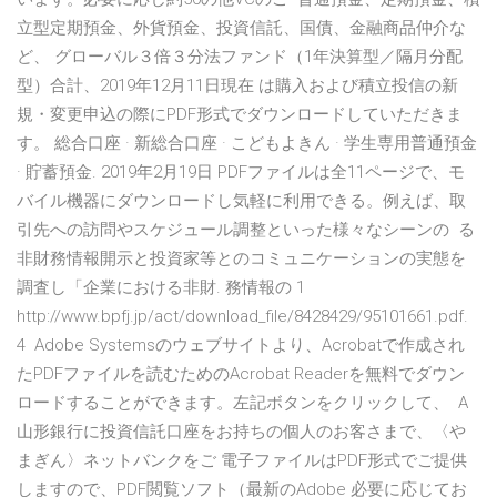
立型定期預金、外貨預金、投資信託、国債、金融商品仲介な
ど、 グローバル３倍３分法ファンド（1年決算型／隔月分配
型）合計、2019年12月11日現在 は購入および積立投信の新
規・変更申込の際にPDF形式でダウンロードしていただきま
す。 総合口座 · 新総合口座 · こどもよきん · 学生専用普通預金
· 貯蓄預金. 2019年2月19日 PDFファイルは全11ページで、モ
バイル機器にダウンロードし気軽に利用できる。例えば、取
引先への訪問やスケジュール調整といった様々なシーンの る
非財務情報開示と投資家等とのコミュニケーションの実態を
調査し「企業における非財. 務情報の 1
http://www.bpfj.jp/act/download_file/8428429/95101661.pdf.
4 Adobe Systemsのウェブサイトより、Acrobatで作成され
たPDFファイルを読むためのAcrobat Readerを無料でダウン
ロードすることができます。左記ボタンをクリックして、 A
山形銀行に投資信託口座をお持ちの個人のお客さまで、〈や
まぎん〉ネットバンクをご 電子ファイルはPDF形式でご提供
しますので、PDF閲覧ソフト（最新のAdobe 必要に応じてお