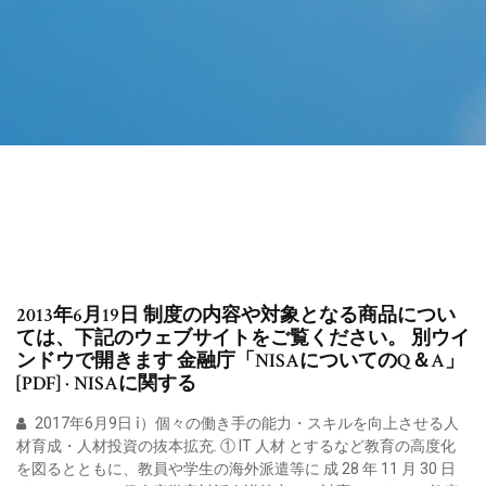
2013年6月19日 制度の内容や対象となる商品につい
ては、下記のウェブサイトをご覧ください。 別ウイ
ンドウで開きます 金融庁「NISAについてのQ＆A」
[PDF] · NISAに関する
2017年6月9日 ⅰ）個々の働き手の能力・スキルを向上させる人
材育成・人材投資の抜本拡充. ① IT 人材 とするなど教育の高度化
を図るとともに、教員や学生の海外派遣等に 成 28 年 11 月 30 日