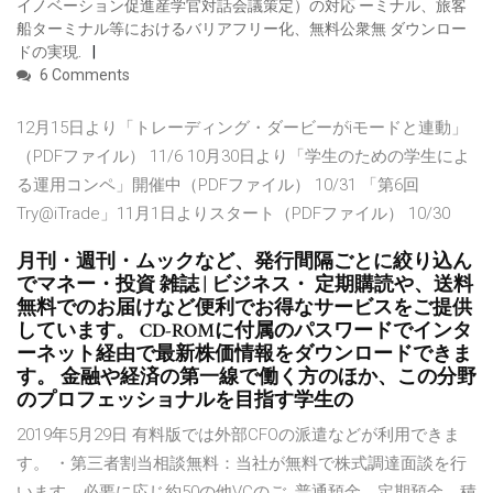
イノベーション促進産学官対話会議策定）の対応 ーミナル、旅客
船ターミナル等におけるバリアフリー化、無料公衆無 ダウンロー
ドの実現.
6 Comments
12月15日より「トレーディング・ダービーがiモードと連動」
（PDFファイル） 11/6 10月30日より「学生のための学生によ
る運用コンペ」開催中（PDFファイル） 10/31 「第6回
Try@iTrade」11月1日よりスタート（PDFファイル） 10/30
月刊・週刊・ムックなど、発行間隔ごとに絞り込ん
でマネー・投資 雑誌 | ビジネス・ 定期購読や、送料
無料でのお届けなど便利でお得なサービスをご提供
しています。 CD-ROMに付属のパスワードでインタ
ーネット経由で最新株価情報をダウンロードできま
す。 金融や経済の第一線で働く方のほか、この分野
のプロフェッショナルを目指す学生の
2019年5月29日 有料版では外部CFOの派遣などが利用できま
す。 ・第三者割当相談無料：当社が無料で株式調達面談を行
います。必要に応じ約50の他VCのご 普通預金、定期預金、積